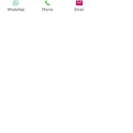
WhatsApp
Phone
Email
ĐT
(408) 658-0353
Email
joyisserving@gmail.com
Đối tác với chúng tôi
The Cross Team Website is
Sponsored by Jasmine Nguyen
Đăng ký nhận bản tin của tôi
Tham gia