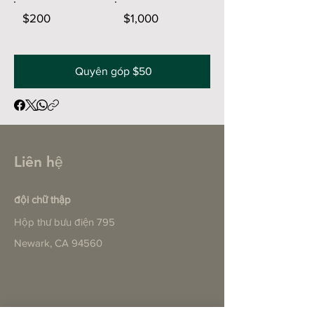
$200
$1,000
Quyên góp $50
Liên hệ
đội chữ thập
Hộp thư bưu điện 795
Newark, CA 94560